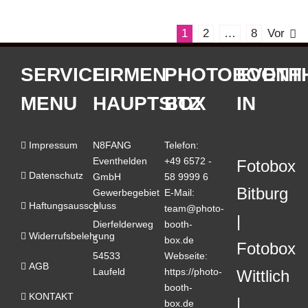
1
2
…
8
Vor
SERVICE
FIRMEN
PHOTOBOOTH
EVENT
MENU
HAUPTSITZ
BOX
IN
Impressum
N8FANG
Telefon:
Eventhelden
+49 6572 -
Fotobox
Datenschutz
GmbH
58 9999 6
Bitburg
Gewerbegebiet
E-Mail:
Haftungsausschluss
2
team@photo-
Dierfelderweg
booth-
Widerrufsbelehrung
5
box.de
Fotobox
54533
Webseite:
AGB
Laufeld
https://photo-
Wittlich
booth-
KONTAKT
box.de