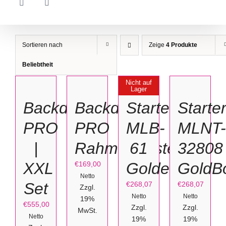
Sortieren nach
Zeige
4 Produkte
IN
IN
OPTIONEN
Beliebtheit
DEN
DEN
WÄHLEN
WARENKORB
DETAILS
WARENKO
Nicht auf
Lager
/
/
/
Backdrop
Backdrop
Starterset
Starte
DETAILS
DETAILS
DETAILS
PRO
PRO
MLB-
MLNT-
|
Rahmengestell
61
32808
XXL
GoldenRain
GoldB
€
169,00
Netto
Set
€
268,07
€
268,07
Zzgl.
Netto
Netto
19%
€
555,00
Zzgl.
Zzgl.
MwSt.
Netto
19%
19%