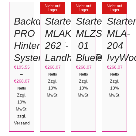
WÄHLEN
DETAILS
DETAILS
DETAILS
Nicht auf
Nicht auf
Nicht auf
DIESES
Lager
Lager
Lager
/
PRODUKT
Backdrop
Starterset
Starterset
Starte
WEIST
DETAILS
MEHRERE
VARIANTEN
PRO
MLAK-
MLZS-
MLA-
AUF.
DIE
Hintergrund-
262
01
204
OPTIONEN
KÖNNEN
AUF
System
LandhausDiele
BluePixel
IvyWo
DER
PRODUKTSEITE
GEWÄHLT
€
195,55
€
268,07
€
268,07
€
268,07
WERDEN
–
Netto
Netto
Netto
€
268,07
Zzgl.
Zzgl.
Zzgl.
Preisspanne:
19%
19%
19%
Netto
€195,55
Zzgl.
MwSt.
MwSt.
MwSt.
bis
19%
€268,07
MwSt.
zzgl.
Versand