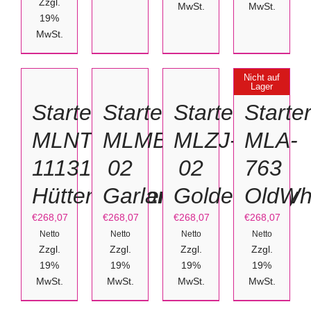
Zzgl.
MwSt.
MwSt.
19%
MwSt.
IN
IN
IN
DEN
DEN
DEN
WARENKORB
WARENKORB
WARENKORB
DETAILS
Nicht auf
Lager
/
/
/
Starterset
Starterset
Starterset
Starte
DETAILS
DETAILS
DETAILS
MLNT-
MLMB-
MLZJ-
MLA-
111313
02
02
763
Hüttenzauber
Garland
GoldenParty
OldWhi
€
268,07
€
268,07
€
268,07
€
268,07
Netto
Netto
Netto
Netto
Zzgl.
Zzgl.
Zzgl.
Zzgl.
19%
19%
19%
19%
MwSt.
MwSt.
MwSt.
MwSt.
AUSFÜHRUNG