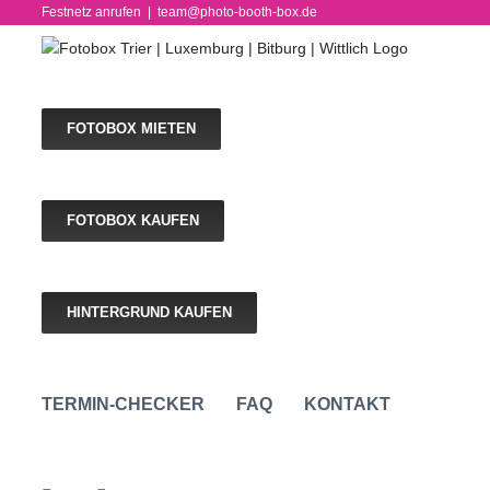
Skip
Festnetz anrufen
|
team@photo-booth-box.de
to
content
FOTOBOX MIETEN
FOTOBOX KAUFEN
HINTERGRUND KAUFEN
TERMIN-CHECKER
FAQ
KONTAKT