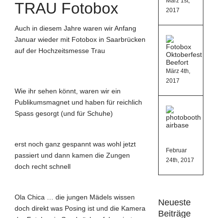
März 1st,
TRAU Fotobox
2017
Auch in diesem Jahre waren wir Anfang
Fotob
Januar wieder mit
Fotobox in Saarbrücken
Oktobe
auf der
Hochzeitsmesse Trau
Beefor
März 4th,
2017
Wie ihr sehen könnt, waren wir ein
Publikumsmagnet und haben für reichlich
Eurost
Spass gesorgt (und für Schuhe)
Chris
Party
mit
Fotob
erst noch ganz gespannt was wohl jetzt
Februar
passiert und dann kamen die Zungen
24th, 2017
doch recht schnell
Ola Chica … die jungen Mädels wissen
Neueste
doch direkt was Posing ist und die Kamera
Beiträge