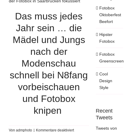
der Fotobox in Saarbrücken fokussiert
Fotobox
Das muss jedes
Oktoberfest
Beefort
Jahr sein … die
Hipster
Mädel und Jungs
Fotobox
nach der
Fotobox
Modenschau
Greenscreen
schnell bei
N8fang
Cool
Design
vorbeischauen
Style
und Fotobox
knipen
Recent
Tweets
Tweets von
für
Von
admphoto
|
Kommentare deaktiviert