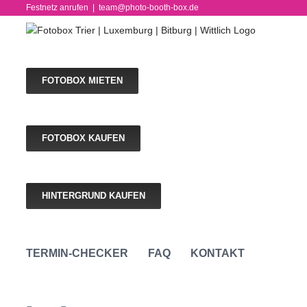
Skip
Festnetz anrufen
|
team@photo-booth-box.de
to
content
FOTOBOX MIETEN
FOTOBOX KAUFEN
HINTERGRUND KAUFEN
TERMIN-CHECKER
FAQ
KONTAKT