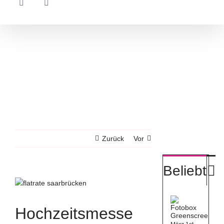
Zurück
Vor
K
Beliebt
Fotob
Green
Hochzeitsmesse