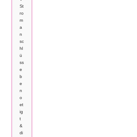
St
ro
m
a
n
sc
hl
ü
ss
e
b
e
n
o
et
ig
t
&
di