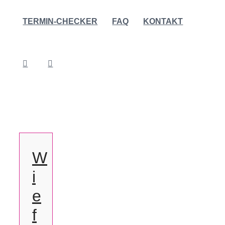
TERMIN-CHECKER
FAQ
KONTAKT
W
i
e
f