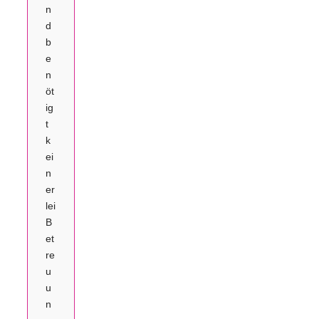
n
d
b
e
n
öt
ig
t
k
ei
n
er
lei
B
et
re
u
u
n