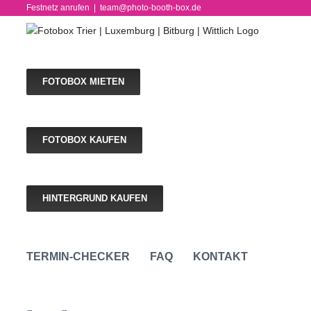
Skip
Festnetz anrufen
|
team@photo-booth-box.de
to
content
FOTOBOX MIETEN
FOTOBOX KAUFEN
HINTERGRUND KAUFEN
TERMIN-CHECKER
FAQ
KONTAKT