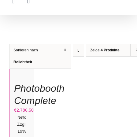
Sortieren nach
Zeige
4 Produkte
OPTIONEN
Beliebtheit
WÄHLEN
/
Photobooth
DETAILS
Complete
€
2.786,50
Netto
Zzgl.
19%