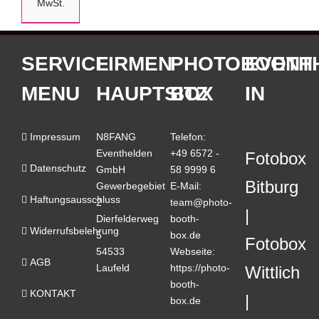
MwSt.
SERVICE
FIRMEN
PHOTOBOOTH
EVENT
MENU
HAUPTSITZ
BOX
IN
Impressum
N8FANG
Telefon:
Eventhelden
+49 6572 -
Fotobox
Datenschutz
GmbH
58 9999 6
Bitburg
Gewerbegebiet
E-Mail:
Haftungsausschluss
2
team@photo-
Dierfelderweg
booth-
Widerrufsbelehrung
5
box.de
Fotobox
54533
Webseite:
AGB
Laufeld
https://photo-
Wittlich
booth-
KONTAKT
box.de