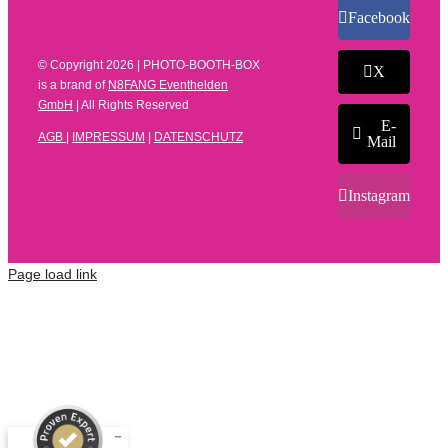
Facebook
© Copyright
2026 | PHOTO-BOOTH-BOX
X
is a brand of
N8FANG Eventhelden
GmbH
| All Rights Reserved
E-
AGB
|
IMPRESSUM
|
DATENSCHUTZ
Mail
Instagram
Page load link
Kundenbewertungen und Erfahrungen zu
N8FANG Eventhelden GmbH
SEHR GUT
%
100
Empfehlungen auf
ProvenExpert.com
5,00
/
4,66