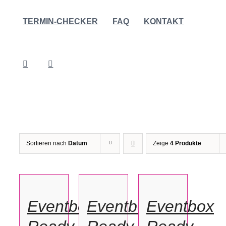
TERMIN-CHECKER
FAQ
KONTAKT
Sortieren nach
Datum
Zeige
4 Produkte
OPTIONEN
OPTIONEN
OPTIONEN
WÄHLEN
WÄHLEN
WÄHLEN
/
/
/
Eventbox
Eventbox
Eventbox
DETAILS
DETAILS
DETAILS