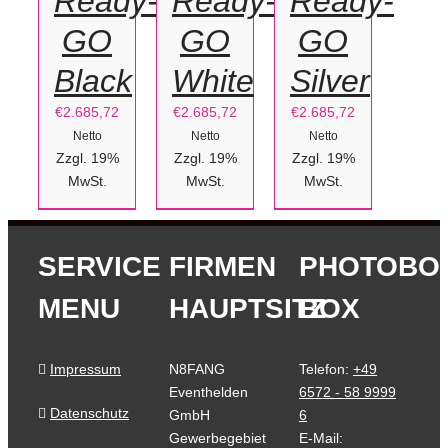
Ready-
Ready-
Ready-
GO
GO
GO
Black
White
Silver
€
2.685,72
€
2.685,72
€
2.685,72
Netto
Netto
Netto
Zzgl. 19%
Zzgl. 19%
Zzgl. 19%
MwSt.
MwSt.
MwSt.
SERVICE
FIRMEN
PHOTOBO
MENU
HAUPTSITZ
BOX
Impressum
N8FANG
Telefon:
+49
Eventhelden
6572 - 58 9999
Datenschutz
GmbH
6
Gewerbegebiet
E-Mail: